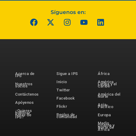
Síguenos en:
Acerca de
Sigue a IPS
África
IPS
Inicio
América
Nuestros
Latina y el
socios
Caribe
Twitter
Contáctenos
América del
Norte
Facebook
Apóyenos
Asia-
Flickr
Pacífico
¿Quieres
publicar
Reglas de
notas de
Europa
comunidad
IPS?
Medio
Oriente y
Norte de
África