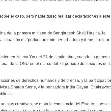
obre el caso, pero nadie quiso realizar declaraciones a este
brina de la primera ministra de Bangladesh Sheij Hasina, le
 la situación es “profundamente perturbadora y debe terminar
ación en Nueva York el 27 de septiembre, cuando la primera
eneral de la ONU en el marco del 73 período de sesiones de l
zaciones de derechos humanos y de prensa, y la participació
ctivista Sharon Stone, y la pensadora india Gayatri Chakravort
úblicas.
s artistas creativos, se mata la conciencia del Estado, pues es
reativos hacer críticas constructivas para que pueda ser una