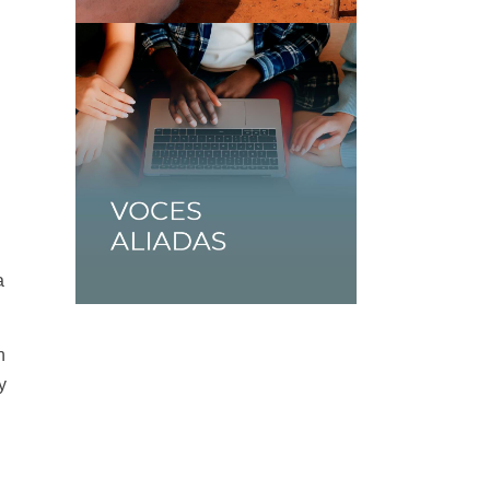
a
n
y