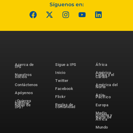
Síguenos en:
Acerca de
Sigue a IPS
África
IPS
Inicio
América
Nuestros
Latina y el
socios
Caribe
Twitter
Contáctenos
América del
Norte
Facebook
Apóyenos
Asia-
Flickr
Pacífico
¿Quieres
publicar
Reglas de
notas de
Europa
comunidad
IPS?
Medio
Oriente y
Norte de
África
Mundo