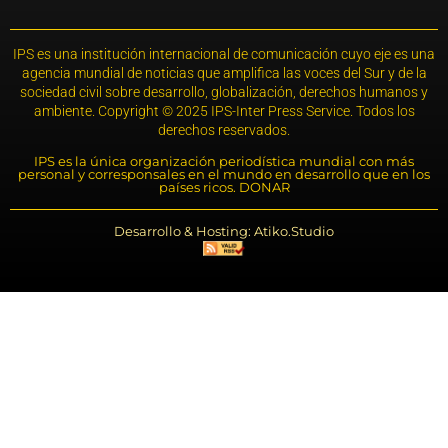
IPS es una institución internacional de comunicación cuyo eje es una
agencia mundial de noticias que amplifica las voces del Sur y de la
sociedad civil sobre desarrollo, globalización, derechos humanos y
ambiente. Copyright © 2025 IPS-Inter Press Service. Todos los
derechos reservados.
IPS es la única organización periodística mundial con más
personal y corresponsales en el mundo en desarrollo que en los
países ricos. DONAR
Desarrollo & Hosting: Atiko.Studio