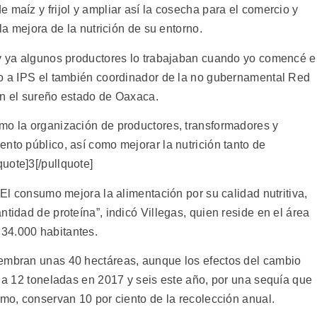
 maíz y frijol y ampliar así la cosecha para el comercio y
 la mejora de la nutrición de su entorno.
 y ya algunos productores lo trabajaban cuando yo comencé 
jo a IPS el también coordinador de la no gubernamental Red
en el sureño estado de Oaxaca.
mo la organización de productores, transformadores y
nto público, así como mejorar la nutrición tanto de
uote]3[/pullquote]
 El consumo mejora la alimentación por su calidad nutritiva,
ntidad de proteína”, indicó Villegas, quien reside en el área
 34.000 habitantes.
iembran unas 40 hectáreas, aunque los efectos del cambio
n a 12 toneladas en 2017 y seis este año, por una sequía que
umo, conservan 10 por ciento de la recolección anual.