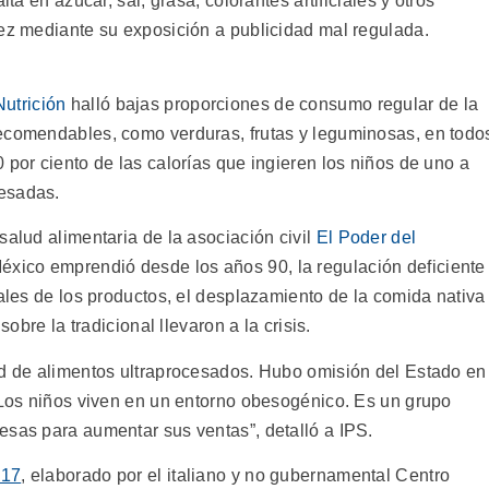
lta en azúcar, sal, grasa, colorantes artificiales y otros
ñez mediante su exposición a publicidad mal regulada.
utrición
halló bajas proporciones de consumo regular de la
recomendables, como verduras, frutas y leguminosas, en todo
 por ciento de las calorías que ingieren los niños de uno a
esadas.
salud alimentaria de la asociación civil
El Poder del
México emprendió desde los años 90, la regulación deficiente
nales de los productos, el desplazamiento de la comida nativa
sobre la tradicional llevaron a la crisis.
ad de alimentos ultraprocesados. Hubo omisión del Estado en
. Los niños viven en un entorno obesogénico. Es un grupo
esas para aumentar sus ventas”, detalló a IPS.
017
, elaborado por el italiano y no gubernamental Centro