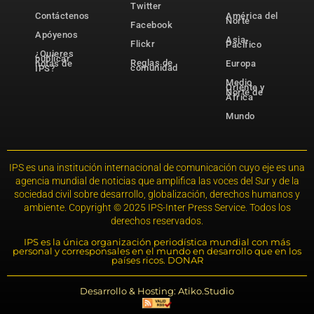
Twitter
Contáctenos
América del
Norte
Facebook
Apóyenos
Asia-
Flickr
Pacífico
¿Quieres
publicar
Reglas de
notas de
Europa
comunidad
IPS?
Medio
Oriente y
Norte de
África
Mundo
IPS es una institución internacional de comunicación cuyo eje es una
agencia mundial de noticias que amplifica las voces del Sur y de la
sociedad civil sobre desarrollo, globalización, derechos humanos y
ambiente. Copyright © 2025 IPS-Inter Press Service. Todos los
derechos reservados.
IPS es la única organización periodística mundial con más
personal y corresponsales en el mundo en desarrollo que en los
países ricos. DONAR
Desarrollo & Hosting: Atiko.Studio