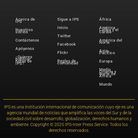
Acerca de
Sigue a IPS
África
IPS
Inicio
América
Nuestros
Latina y el
socios
Caribe
Twitter
Contáctenos
América del
Norte
Facebook
Apóyenos
Asia-
Flickr
Pacífico
¿Quieres
publicar
Reglas de
notas de
Europa
comunidad
IPS?
Medio
Oriente y
Norte de
África
Mundo
IPS es una institución internacional de comunicación cuyo eje es una
agencia mundial de noticias que amplifica las voces del Sur y de la
sociedad civil sobre desarrollo, globalización, derechos humanos y
ambiente. Copyright © 2025 IPS-Inter Press Service. Todos los
derechos reservados.