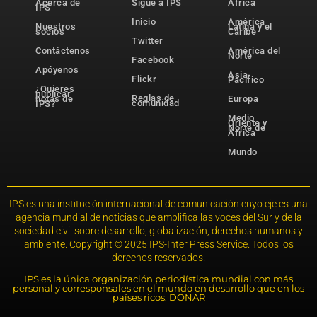
Acerca de
Sigue a IPS
África
IPS
Inicio
América
Nuestros
Latina y el
socios
Caribe
Twitter
Contáctenos
América del
Norte
Facebook
Apóyenos
Asia-
Flickr
Pacífico
¿Quieres
publicar
Reglas de
notas de
Europa
comunidad
IPS?
Medio
Oriente y
Norte de
África
Mundo
IPS es una institución internacional de comunicación cuyo eje es una
agencia mundial de noticias que amplifica las voces del Sur y de la
sociedad civil sobre desarrollo, globalización, derechos humanos y
ambiente. Copyright © 2025 IPS-Inter Press Service. Todos los
derechos reservados.
IPS es la única organización periodística mundial con más
personal y corresponsales en el mundo en desarrollo que en los
países ricos. DONAR