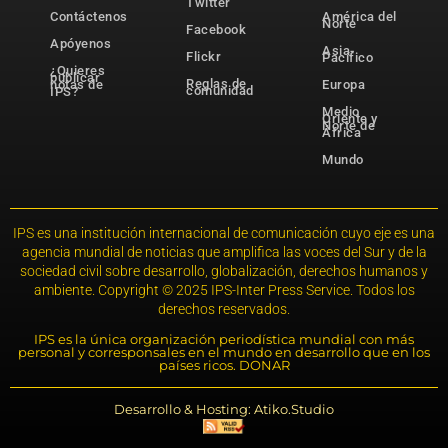
Twitter
Contáctenos
América del
Norte
Facebook
Apóyenos
Asia-
Flickr
Pacífico
¿Quieres
publicar
Reglas de
notas de
Europa
comunidad
IPS?
Medio
Oriente y
Norte de
África
Mundo
IPS es una institución internacional de comunicación cuyo eje es una
agencia mundial de noticias que amplifica las voces del Sur y de la
sociedad civil sobre desarrollo, globalización, derechos humanos y
ambiente. Copyright © 2025 IPS-Inter Press Service. Todos los
derechos reservados.
IPS es la única organización periodística mundial con más
personal y corresponsales en el mundo en desarrollo que en los
países ricos. DONAR
Desarrollo & Hosting: Atiko.Studio