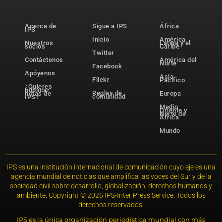
Acerca de
Sigue a IPS
África
IPS
Inicio
América
Nuestros
Latina y el
socios
Caribe
Twitter
Contáctenos
América del
Norte
Facebook
Apóyenos
Asia-
Flickr
Pacífico
¿Quieres
publicar
Reglas de
notas de
Europa
comunidad
IPS?
Medio
Oriente y
Norte de
África
Mundo
IPS es una institución internacional de comunicación cuyo eje es una
agencia mundial de noticias que amplifica las voces del Sur y de la
sociedad civil sobre desarrollo, globalización, derechos humanos y
ambiente. Copyright © 2025 IPS-Inter Press Service. Todos los
derechos reservados.
IPS es la única organización periodística mundial con más