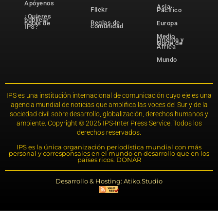
Apóyenos
Asia-
Flickr
Pacífico
¿Quieres
publicar
Reglas de
notas de
Europa
comunidad
IPS?
Medio
Oriente y
Norte de
África
Mundo
IPS es una institución internacional de comunicación cuyo eje es una
agencia mundial de noticias que amplifica las voces del Sur y de la
sociedad civil sobre desarrollo, globalización, derechos humanos y
ambiente. Copyright © 2025 IPS-Inter Press Service. Todos los
derechos reservados.
IPS es la única organización periodística mundial con más
personal y corresponsales en el mundo en desarrollo que en los
países ricos. DONAR
Desarrollo & Hosting: Atiko.Studio