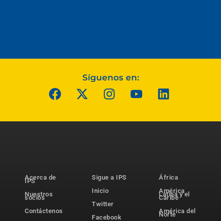
Síguenos en:
Acerca de
Sigue a IPS
África
IPS
Inicio
América
Nuestros
Latina y el
socios
Caribe
Twitter
Contáctenos
América del
Norte
Facebook