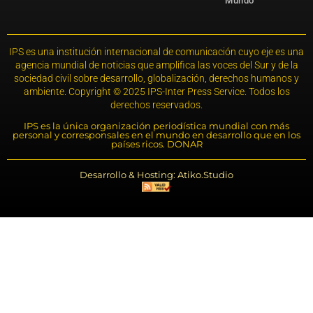
Mundo
IPS es una institución internacional de comunicación cuyo eje es una
agencia mundial de noticias que amplifica las voces del Sur y de la
sociedad civil sobre desarrollo, globalización, derechos humanos y
ambiente. Copyright © 2025 IPS-Inter Press Service. Todos los
derechos reservados.
IPS es la única organización periodística mundial con más
personal y corresponsales en el mundo en desarrollo que en los
países ricos. DONAR
Desarrollo & Hosting: Atiko.Studio