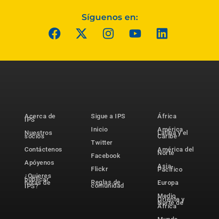
Síguenos en:
Acerca de
Sigue a IPS
África
IPS
Inicio
América
Nuestros
Latina y el
socios
Caribe
Twitter
Contáctenos
América del
Norte
Facebook
Apóyenos
Asia-
Flickr
Pacífico
¿Quieres
publicar
Reglas de
notas de
Europa
comunidad
IPS?
Medio
Oriente y
Norte de
África