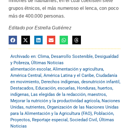
millones de habitantes, en el cual coexisten siete
grupos étnicos, el más numeroso el lenca, con poco
más de 400.000 personas.
Editado por Estrella Gutiérrez
Archivado en:
Clima
,
Desarrollo Sostenible
,
Desigualdad
y Pobreza
,
Últimas Noticias
alimentación escolar
,
Alimentación y agricultura
,
América Central
,
América Latina y el Caribe
,
Ciudadanía
en movimiento
,
Derechos indígenas
,
desnutrición infantil
,
Destacados
,
Educación
,
escuelas
,
Honduras
,
huertos
,
indígenas
,
Las elegidas de la redacción
,
maestros
,
Mejorar la nutrición y la productividad agrícola
,
Naciones
Unidas
,
nutrientes
,
Organización de las Naciones Unidas
para la Alimentación y la Agricultura (FAO)
,
Población
,
Proyectos
,
Reportaje especial
,
Sociedad Civil
,
Últimas
Noticias