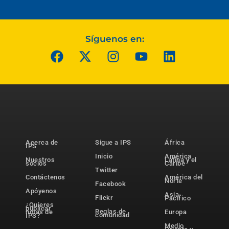
Síguenos en:
Acerca de
Sigue a IPS
África
IPS
Inicio
América
Nuestros
Latina y el
socios
Caribe
Twitter
Contáctenos
América del
Norte
Facebook
Apóyenos
Asia-
Flickr
Pacífico
¿Quieres
publicar
Reglas de
notas de
Europa
comunidad
IPS?
Medio