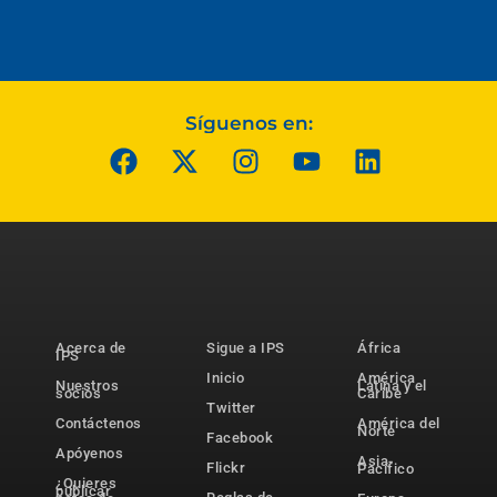
Síguenos en:
Acerca de
Sigue a IPS
África
IPS
Inicio
América
Nuestros
Latina y el
socios
Caribe
Twitter
Contáctenos
América del
Norte
Facebook
Apóyenos
Asia-
Flickr
Pacífico
¿Quieres
publicar