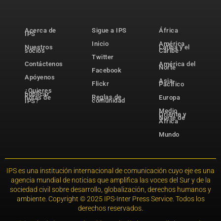
Acerca de
Sigue a IPS
África
IPS
Inicio
América
Nuestros
Latina y el
socios
Caribe
Twitter
Contáctenos
América del
Norte
Facebook
Apóyenos
Asia-
Flickr
Pacífico
¿Quieres
publicar
Reglas de
notas de
Europa
comunidad
IPS?
Medio
Oriente y
Norte de
África
Mundo
IPS es una institución internacional de comunicación cuyo eje es una
agencia mundial de noticias que amplifica las voces del Sur y de la
sociedad civil sobre desarrollo, globalización, derechos humanos y
ambiente. Copyright © 2025 IPS-Inter Press Service. Todos los
derechos reservados.