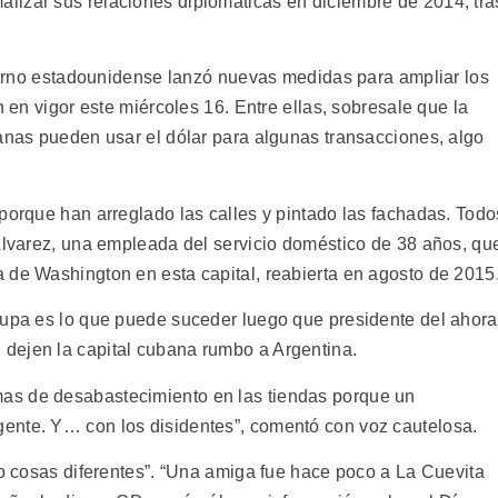
lizar sus relaciones diplomáticas en diciembre de 2014, tra
bierno estadounidense lanzó nuevas medidas para ampliar los
n en vigor este miércoles 16. Entre ellas, sobresale que la
banas pueden usar el dólar para algunas transacciones, algo
porque han arreglado las calles y pintado las fachadas. Todo
 Álvarez, una empleada del servicio doméstico de 38 años, qu
 de Washington en esta capital, reabierta en agosto de 2015
cupa es lo que puede suceder luego que presidente del ahora
dejen la capital cubana rumbo a Argentina.
as de desabastecimiento en las tiendas porque un
ente. Y… con los disidentes”, comentó con voz cautelosa.
do cosas diferentes”. “Una amiga fue hace poco a La Cuevita