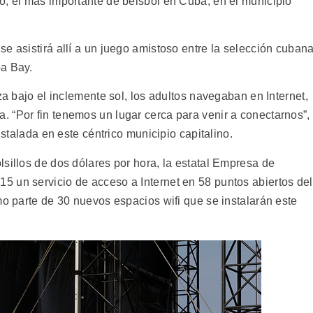
o, el más importante de beisbol en Cuba, en el municipio
e asistirá allí a un juego amistoso entre la selección cuban
pa Bay.
za bajo el inclemente sol, los adultos navegaban en Internet,
 “Por fin tenemos un lugar cerca para venir a conectarnos”,
nstalada en este céntrico municipio capitalino.
sillos de dos dólares por hora, la estatal Empresa de
 un servicio de acceso a Internet en 58 puntos abiertos del
mo parte de 30 nuevos espacios wifi que se instalarán este