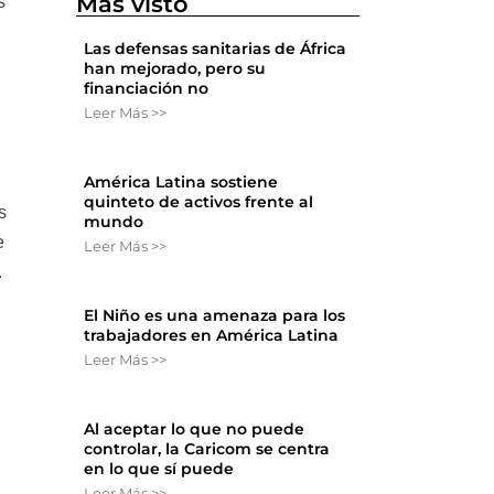
Más visto
s
Las defensas sanitarias de África
han mejorado, pero su
financiación no
Leer Más >>
América Latina sostiene
quinteto de activos frente al
s
mundo
e
Leer Más >>
.
El Niño es una amenaza para los
trabajadores en América Latina
Leer Más >>
Al aceptar lo que no puede
controlar, la Caricom se centra
en lo que sí puede
Leer Más >>