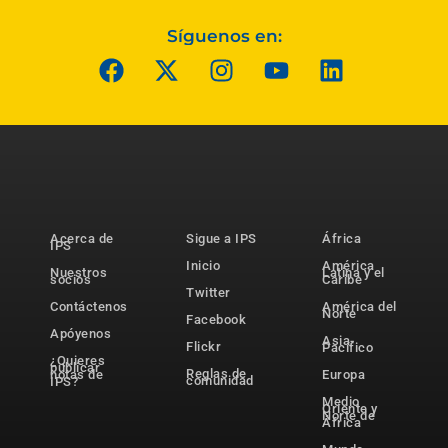
Síguenos en:
Acerca de
Sigue a IPS
África
IPS
Inicio
América
Nuestros
Latina y el
socios
Caribe
Twitter
Contáctenos
América del
Norte
Facebook
Apóyenos
Asia-
Flickr
Pacífico
¿Quieres
publicar
Reglas de
notas de
Europa
comunidad
IPS?
Medio
Oriente y
Norte de
África