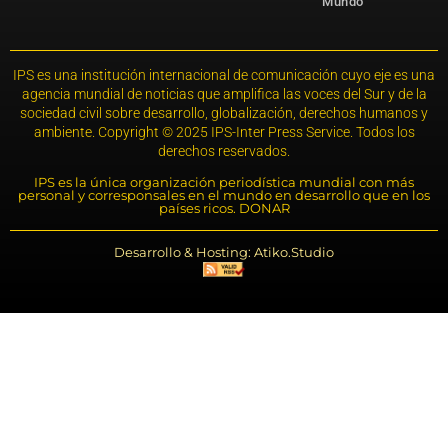
Mundo
IPS es una institución internacional de comunicación cuyo eje es una
agencia mundial de noticias que amplifica las voces del Sur y de la
sociedad civil sobre desarrollo, globalización, derechos humanos y
ambiente. Copyright © 2025 IPS-Inter Press Service. Todos los
derechos reservados.
IPS es la única organización periodística mundial con más
personal y corresponsales en el mundo en desarrollo que en los
países ricos. DONAR
Desarrollo & Hosting: Atiko.Studio