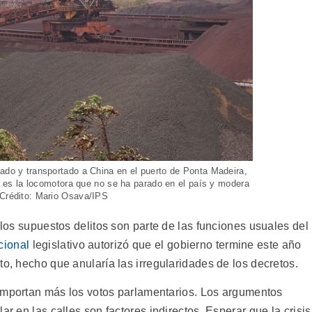
gado y transportado a China en el puerto de Ponta Madeira,
iva es la locomotora que no se ha parado en el país y modera
 Crédito: Mario Osava/IPS
 los supuestos delitos son parte de las funciones usuales del
cional
legislativo autorizó que el gobierno termine este año
to, hecho que anularía las irregularidades de los decretos.
e importan más los votos parlamentarios. Los argumentos
ar en las calles son factores indirectos. Esperar que la crisis