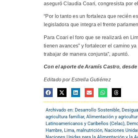
aseguró Claudia Coari, congresista por e
“Por lo tanto es un fortaleza que recién 
legisladora que integra el frente parlame
Para Coari el foro que se realizará en L
tienen avances” y fortalecer el camino y
trabajar de manera conjunta”, apuntó.
Con el aporte de Aramís Castro, desde
Editado por Estrella Gutiérrez
Archivado en:
Desarrollo Sostenible
,
Desigua
agricultura familiar
,
Alimentación y agricultu
Latinoamericanos y Caribeños (Celac)
,
Democ
Hambre
,
Lima
,
malnutrición
,
Naciones Unida
Naciones Unidas para la Alimentación y la Ag