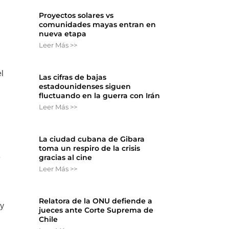
Proyectos solares vs
comunidades mayas entran en
nueva etapa
Leer Más >>
el
Las cifras de bajas
estadounidenses siguen
fluctuando en la guerra con Irán
Leer Más >>
La ciudad cubana de Gibara
toma un respiro de la crisis
e
gracias al cine
Leer Más >>
Relatora de la ONU defiende a
 y
jueces ante Corte Suprema de
Chile