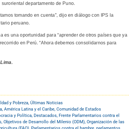
arriba/
l suroriental departamento de Puno.
para
estamos tomando en cuenta”, dijo en diálogo con IPS la
aument
ntario peruano.
o
disminu
ima es una oportunidad para “aprender de otros países que ya
el
a recorrido en Perú. “Ahora debemos consolidarnos para
volume
 Lima.
ldad y Pobreza
,
Últimas Noticias
ra
,
América Latina y el Caribe
,
Comunidad de Estados
racia y Política
,
Destacados
,
Frente Parlamentarios contra el
s
,
Objetivos de Desarrollo del Milenio (ODM)
,
Organización de las
ricultura (FAO)
,
Parlamentarios contra el hambre
,
parlamentos
,