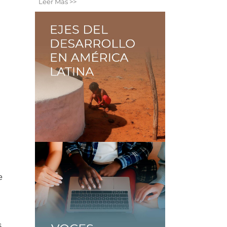
Leer Más >>
e
s