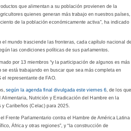
productos que alimentan a su población provienen de la
agricultores quienes generan más trabajo en nuestros países,
r ciento de la población económicamente activa”, ha indicado
 el mundo trasciende las fronteras, cada capítulo nacional d
egún las condiciones políticas de sus parlamentos.
rmado por 13 miembros “y la participación de algunos es más
ero se está trabajando en buscar que sea más completa en
PS el representante de FAO.
os,
según la agenda final divulgada este viernes 6
, de los qu
d Alimentaria, Nutrición y Erradicación del Hambre en la
y Caribeños (Celac) para 2025.
e el Frente Parlamentario contra el Hambre de América Latina
ico, África y otras regiones”, y “la construcción de