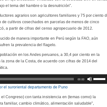
ajo el tema del hambre o la desnutrición”.
uctores agrarios son agricultores familiares y 75 por ciento 
 de cultivos cosechados en parcelas de menos de cinco
ó, a partir de cifras del censo agropecuario de 2012.
ducido de manera importante en Perú según la FAO, aún
sufren la prevalencia del flagelo.
 población en los Andes peruanos, a 30,4 por ciento en la
n la zona de la Costa, de acuerdo con cifras de 2014 del
tica.
Utiliza
00:00
las
por el suroriental departamento de Puno
teclas
de
 el Congreso) con tanta insistencia en (temas como) la
flecha
ra familiar, cambio climático, alimentación saludable”,