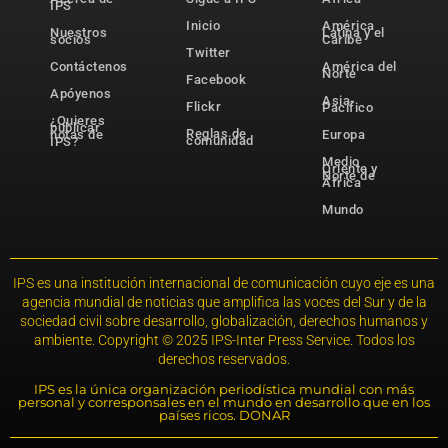
IPS
Inicio
América
Nuestros
Latina y el
socios
Caribe
Twitter
Contáctenos
América del
Norte
Facebook
Apóyenos
Asia-
Flickr
Pacífico
¿Quieres
publicar
Reglas de
notas de
Europa
comunidad
IPS?
Medio
Oriente y
Norte de
África
Mundo
IPS es una institución internacional de comunicación cuyo eje es una
agencia mundial de noticias que amplifica las voces del Sur y de la
sociedad civil sobre desarrollo, globalización, derechos humanos y
ambiente. Copyright © 2025 IPS-Inter Press Service. Todos los
derechos reservados.
IPS es la única organización periodística mundial con más
personal y corresponsales en el mundo en desarrollo que en los
países ricos. DONAR