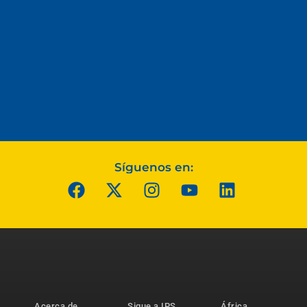
Síguenos en:
Acerca de
Sigue a IPS
África