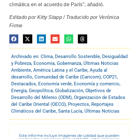
climática en el acuerdo de París”, añadió.
Editado por Kitty Stapp / Traducido por Verónica
Firme
Archivado en:
Clima
,
Desarrollo Sostenible
,
Desigualdad
y Pobreza
,
Economía
,
Gobernanza
,
Últimas Noticias
Ambiente
,
América Latina y el Caribe
,
Ayuda al
desarrollo
,
Comunidad de Caribe (Caricom)
,
COP21
,
Destacados
,
Economía verde
,
Economía y comercio
,
Energía
,
Geopolítica
,
Globalización
,
Objetivos de
Desarrollo del Milenio (ODM)
,
Organización de Estados
del Caribe Oriental (OECO)
,
Proyectos
,
Reportajes
Climáticos del Caribe
,
Santa Lucía
,
Últimas Noticias
Este informe incluye imágenes de calidad que pueden