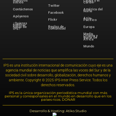
Nuestros
Latina y el
socios
Caribe
Twitter
Contáctenos
América del
Norte
Facebook
Apóyenos
Asia-
Flickr
Pacífico
¿Quieres
publicar
Reglas de
notas de
Europa
comunidad
IPS?
Medio
Oriente y
Norte de
África
Mundo
IPS es una institución internacional de comunicación cuyo eje es una
agencia mundial de noticias que amplifica las voces del Sur y de la
sociedad civil sobre desarrollo, globalización, derechos humanos y
ambiente. Copyright © 2025 IPS-Inter Press Service. Todos los
derechos reservados.
IPS es la única organización periodística mundial con más
personal y corresponsales en el mundo en desarrollo que en los
países ricos. DONAR
Desarrollo & Hosting: Atiko.Studio