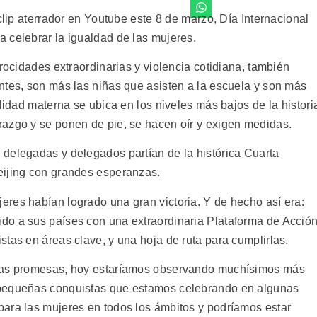
clip aterrador en Youtube este 8 de marzo, Día Internacional
 celebrar la igualdad de las mujeres.
trocidades extraordinarias y violencia cotidiana, también
ntes, son más las niñas que asisten a la escuela y son más
lidad materna se ubica en los niveles más bajos de la histori
azgo y se ponen de pie, se hacen oír y exigen medidas.
delegadas y delegados partían de la histórica Cuarta
eijing con grandes esperanzas.
res habían logrado una gran victoria. Y de hecho así era:
do a sus países con una extraordinaria Plataforma de Acció
tas en áreas clave, y una hoja de ruta para cumplirlas.
esas promesas, hoy estaríamos observando muchísimos más
 pequeñas conquistas que estamos celebrando en algunas
ara las mujeres en todos los ámbitos y podríamos estar