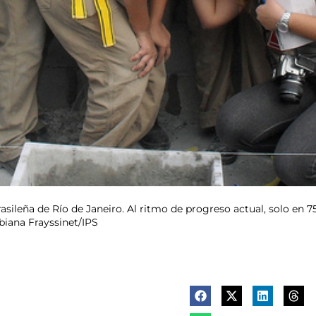
rasileña de Río de Janeiro. Al ritmo de progreso actual, solo en
abiana Frayssinet/IPS