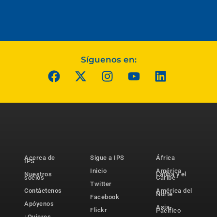
Síguenos en:
Acerca de
Sigue a IPS
África
IPS
Inicio
América
Nuestros
Latina y el
socios
Caribe
Twitter
Contáctenos
América del
Norte
Facebook
Apóyenos
Asia-
Flickr
Pacífico
¿Quieres