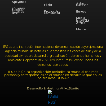
Apóyenos
Asia-
Flickr
Pacífico
¿Quieres
publicar
Reglas de
notas de
Europa
comunidad
IPS?
Medio
Oriente y
Norte de
África
Mundo
IPS es una institución internacional de comunicación cuyo eje es una
agencia mundial de noticias que amplifica las voces del Sur y de la
sociedad civil sobre desarrollo, globalización, derechos humanos y
ambiente. Copyright © 2025 IPS-Inter Press Service. Todos los
derechos reservados.
IPS es la única organización periodística mundial con más
personal y corresponsales en el mundo en desarrollo que en los
países ricos. DONAR
Desarrollo & Hosting: Atiko.Studio