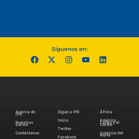
Síguenos en:
Acerca de
Sigue a IPS
África
IPS
Inicio
América
Nuestros
Latina y el
socios
Caribe
Twitter
Contáctenos
América del
Norte
Facebook