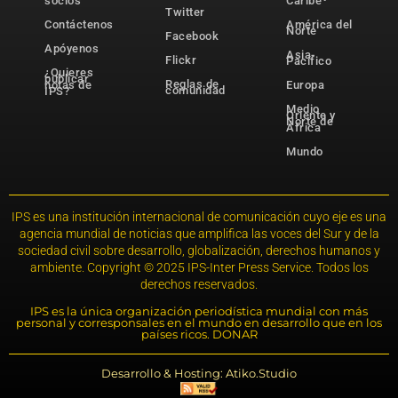
socios
Caribe
Twitter
Contáctenos
América del
Norte
Facebook
Apóyenos
Asia-
Flickr
Pacífico
¿Quieres
publicar
Reglas de
notas de
Europa
comunidad
IPS?
Medio
Oriente y
Norte de
África
Mundo
IPS es una institución internacional de comunicación cuyo eje es una
agencia mundial de noticias que amplifica las voces del Sur y de la
sociedad civil sobre desarrollo, globalización, derechos humanos y
ambiente. Copyright © 2025 IPS-Inter Press Service. Todos los
derechos reservados.
IPS es la única organización periodística mundial con más
personal y corresponsales en el mundo en desarrollo que en los
países ricos. DONAR
Desarrollo & Hosting: Atiko.Studio