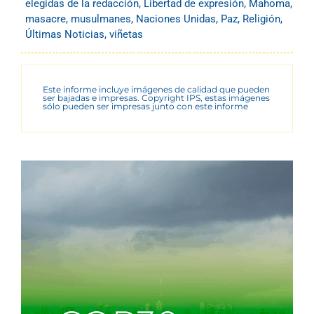
elegidas de la redacción
,
Libertad de expresión
,
Mahoma
,
masacre
,
musulmanes
,
Naciones Unidas
,
Paz
,
Religión
,
Últimas Noticias
,
viñetas
Este informe incluye imágenes de calidad que pueden
ser bajadas e impresas. Copyright IPS, estas imágenes
sólo pueden ser impresas junto con este informe