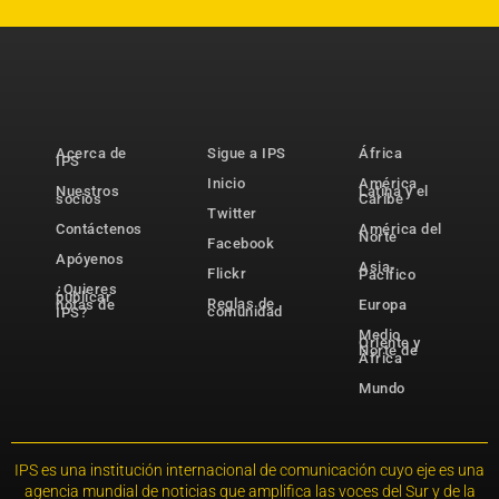
Acerca de
Sigue a IPS
África
IPS
Inicio
América
Nuestros
Latina y el
socios
Caribe
Twitter
Contáctenos
América del
Norte
Facebook
Apóyenos
Asia-
Flickr
Pacífico
¿Quieres
publicar
Reglas de
notas de
Europa
comunidad
IPS?
Medio
Oriente y
Norte de
África
Mundo
IPS es una institución internacional de comunicación cuyo eje es una
agencia mundial de noticias que amplifica las voces del Sur y de la