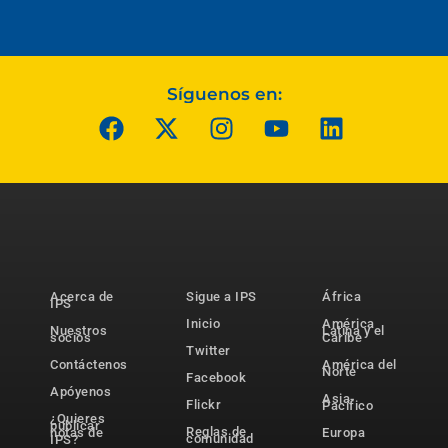
Síguenos en:
Acerca de
Sigue a IPS
África
IPS
Inicio
América
Nuestros
Latina y el
socios
Caribe
Twitter
Contáctenos
América del
Norte
Facebook
Apóyenos
Asia-
Flickr
Pacífico
¿Quieres
publicar
Reglas de
notas de
Europa
comunidad
IPS?