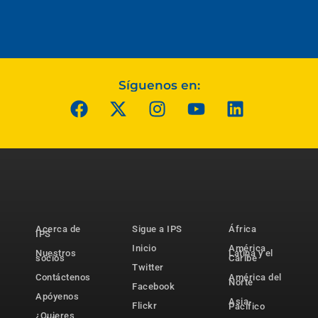
Síguenos en:
Acerca de
Sigue a IPS
África
IPS
Inicio
América
Nuestros
Latina y el
socios
Caribe
Twitter
Contáctenos
América del
Norte
Facebook
Apóyenos
Asia-
Flickr
Pacífico
¿Quieres