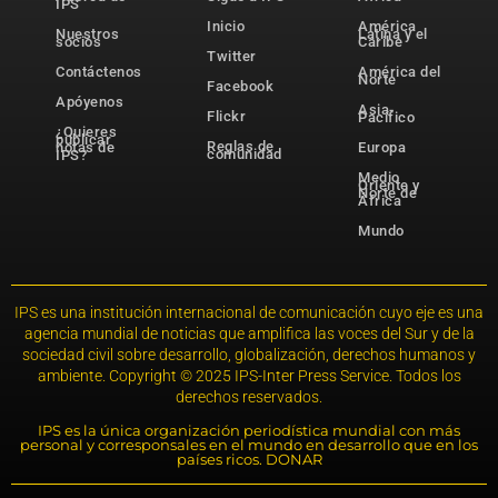
IPS
Inicio
América
Nuestros
Latina y el
socios
Caribe
Twitter
Contáctenos
América del
Norte
Facebook
Apóyenos
Asia-
Flickr
Pacífico
¿Quieres
publicar
Reglas de
notas de
Europa
comunidad
IPS?
Medio
Oriente y
Norte de
África
Mundo
IPS es una institución internacional de comunicación cuyo eje es una
agencia mundial de noticias que amplifica las voces del Sur y de la
sociedad civil sobre desarrollo, globalización, derechos humanos y
ambiente. Copyright © 2025 IPS-Inter Press Service. Todos los
derechos reservados.
IPS es la única organización periodística mundial con más
personal y corresponsales en el mundo en desarrollo que en los
países ricos. DONAR