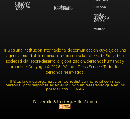
¿Quieres
publicar
Reglas de
notas de
Europa
comunidad
IPS?
Medio
Oriente y
Norte de
África
Mundo
IPS es una institución internacional de comunicación cuyo eje es una
agencia mundial de noticias que amplifica las voces del Sur y de la
sociedad civil sobre desarrollo, globalización, derechos humanos y
ambiente. Copyright © 2025 IPS-Inter Press Service. Todos los
derechos reservados.
IPS es la única organización periodística mundial con más
personal y corresponsales en el mundo en desarrollo que en los
países ricos. DONAR
Desarrollo & Hosting: Atiko.Studio