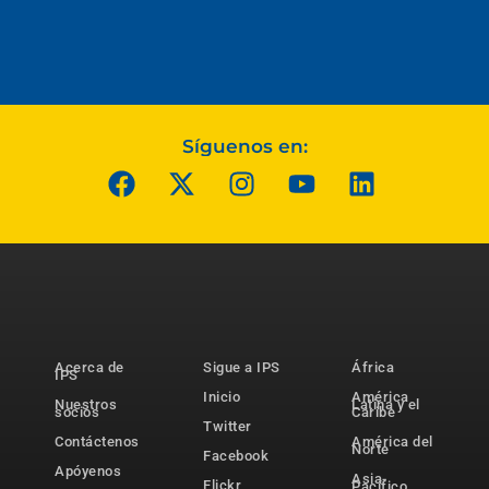
Síguenos en:
Acerca de
Sigue a IPS
África
IPS
Inicio
América
Nuestros
Latina y el
socios
Caribe
Twitter
Contáctenos
América del
Norte
Facebook
Apóyenos
Asia-
Flickr
Pacífico