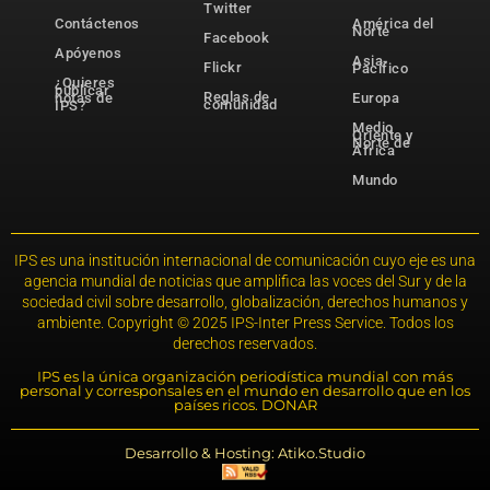
Twitter
Contáctenos
América del
Norte
Facebook
Apóyenos
Asia-
Flickr
Pacífico
¿Quieres
publicar
Reglas de
notas de
Europa
comunidad
IPS?
Medio
Oriente y
Norte de
África
Mundo
IPS es una institución internacional de comunicación cuyo eje es una
agencia mundial de noticias que amplifica las voces del Sur y de la
sociedad civil sobre desarrollo, globalización, derechos humanos y
ambiente. Copyright © 2025 IPS-Inter Press Service. Todos los
derechos reservados.
IPS es la única organización periodística mundial con más
personal y corresponsales en el mundo en desarrollo que en los
países ricos. DONAR
Desarrollo & Hosting: Atiko.Studio