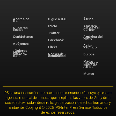
Acerca de
Sigue a IPS
África
IPS
Inicio
América
Nuestros
Latina y el
socios
Caribe
Twitter
Contáctenos
América del
Norte
Facebook
Apóyenos
Asia-
Flickr
Pacífico
¿Quieres
publicar
Reglas de
notas de
Europa
comunidad
IPS?
Medio
Oriente y
Norte de
África
Mundo
IPS es una institución internacional de comunicación cuyo eje es una
agencia mundial de noticias que amplifica las voces del Sur y de la
sociedad civil sobre desarrollo, globalización, derechos humanos y
ambiente. Copyright © 2025 IPS-Inter Press Service. Todos los
derechos reservados.