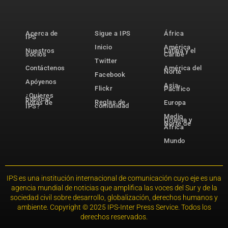
Acerca de
Sigue a IPS
África
IPS
Inicio
América
Nuestros
Latina y el
socios
Caribe
Twitter
Contáctenos
América del
Norte
Facebook
Apóyenos
Asia-
Flickr
Pacífico
¿Quieres
publicar
Reglas de
notas de
Europa
comunidad
IPS?
Medio
Oriente y
Norte de
África
Mundo
IPS es una institución internacional de comunicación cuyo eje es una
agencia mundial de noticias que amplifica las voces del Sur y de la
sociedad civil sobre desarrollo, globalización, derechos humanos y
ambiente. Copyright © 2025 IPS-Inter Press Service. Todos los
derechos reservados.