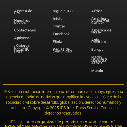
Acerca de
Sigue a IPS
África
IPS
Inicio
América
Nuestros
Latina y el
socios
Caribe
Twitter
Contáctenos
América del
Norte
Facebook
Apóyenos
Asia-
Flickr
Pacífico
¿Quieres
publicar
Reglas de
notas de
Europa
comunidad
IPS?
Medio
Oriente y
Norte de
África
Mundo
IPS es una institución internacional de comunicación cuyo eje es una
agencia mundial de noticias que amplifica las voces del Sur y de la
sociedad civil sobre desarrollo, globalización, derechos humanos y
ambiente. Copyright © 2025 IPS-Inter Press Service. Todos los
derechos reservados.
IPS es la única organización periodística mundial con más
personal y corresponsales en el mundo en desarrollo que en los