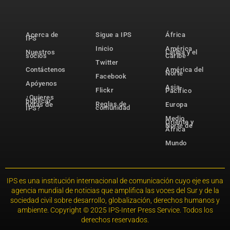
Acerca de
Sigue a IPS
África
IPS
Inicio
América
Nuestros
Latina y el
socios
Caribe
Twitter
Contáctenos
América del
Norte
Facebook
Apóyenos
Asia-
Flickr
Pacífico
¿Quieres
publicar
Reglas de
notas de
Europa
comunidad
IPS?
Medio
Oriente y
Norte de
África
Mundo
IPS es una institución internacional de comunicación cuyo eje es una
agencia mundial de noticias que amplifica las voces del Sur y de la
sociedad civil sobre desarrollo, globalización, derechos humanos y
ambiente. Copyright © 2025 IPS-Inter Press Service. Todos los
derechos reservados.