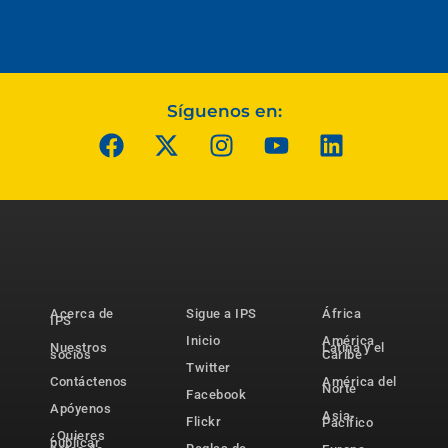
Síguenos en:
Acerca de
Sigue a IPS
África
IPS
Inicio
América
Nuestros
Latina y el
socios
Caribe
Twitter
Contáctenos
América del
Norte
Facebook
Apóyenos
Asia-
Flickr
Pacífico
¿Quieres
publicar