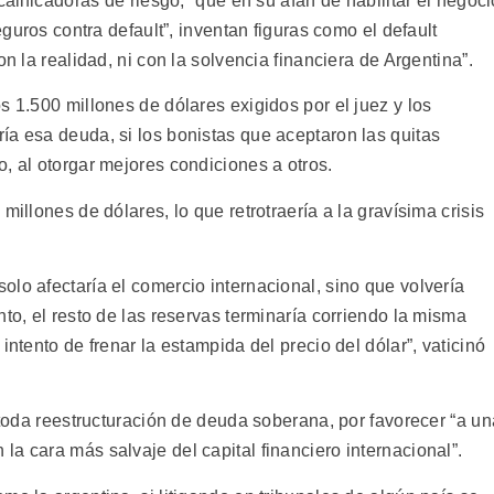
calificadoras de riesgo, “que en su afán de habilitar el negoci
eguros contra default”, inventan figuras como el default
on la realidad, ni con la solvencia financiera de Argentina”.
s 1.500 millones de dólares exigidos por el juez y los
ía esa deuda, si los bonistas que aceptaron las quitas
, al otorgar mejores condiciones a otros.
millones de dólares, lo que retrotraería a la gravísima crisis
lo afectaría el comercio internacional, sino que volvería
nto, el resto de las reservas terminaría corriendo la misma
intento de frenar la estampida del precio del dólar”, vaticinó
a toda reestructuración de deuda soberana, por favorecer “a un
a cara más salvaje del capital financiero internacional”.