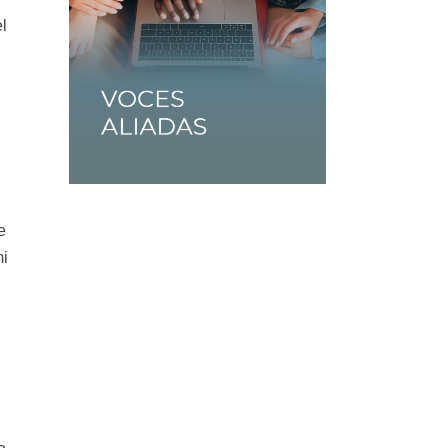
el
e
mi