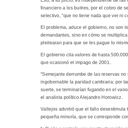
Eso, a su juicio, es independiente de las 
financiero a los buitres, por el cobro de s
selectivo, “que no tiene nada que ver ni c
El problema, aduce el gobierno, no son lo
demandantes, sino en cómo se multiplicar
pleitearan para que se les pague lo mismo
El gobierno cita valores de hasta 500.000 
que ocasionó el impago de 2001.
“Semejante derrumbe de las reservas no so
ingobernable la paridad cambiaria; por ta
suerte, se terminarían fugando en el vano 
el analista político Alejandro Horowicz.
Vallejos advirtió que el fallo desestimul
pequeña minoría, que se corresponde con l