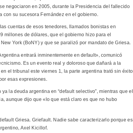
se negociaron en 2005, durante la Presidencia del fallecido
ya con su sucesora Fernández en el gobierno.
n las cuentas de esos tenedores, llamados bonistas en
9 millones de dólares, que el gobierno hizo para el
f New York (BoNY) y que se paralizó por mandato de Griesa.
rgentina entrará inminentemente en default», comunicó
ecnicismo. Es un evento real y doloroso que dañará a la
el tribunal este viernes 1, la parte argentina trató sin éxito
por esas expresiones.
 ya la deuda argentina en “default selectivo”, mientras que el
ia, aunque dijo que «lo que está claro es que no hubo
default Griesa. Griefault. Nadie sabe caracterizarlo porque es
gentino, Axel Kicillof.