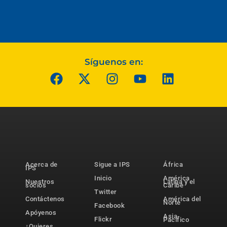
Síguenos en:
Acerca de
Sigue a IPS
África
IPS
Inicio
América
Nuestros
Latina y el
socios
Caribe
Twitter
Contáctenos
América del
Norte
Facebook
Apóyenos
Asia-
Flickr
Pacífico
¿Quieres