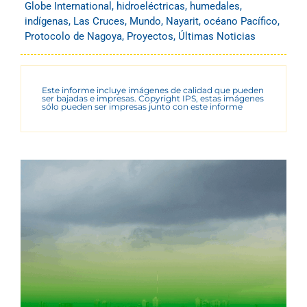
Globe International
,
hidroeléctricas
,
humedales
,
indígenas
,
Las Cruces
,
Mundo
,
Nayarit
,
océano Pacífico
,
Protocolo de Nagoya
,
Proyectos
,
Últimas Noticias
Este informe incluye imágenes de calidad que pueden
ser bajadas e impresas. Copyright IPS, estas imágenes
sólo pueden ser impresas junto con este informe