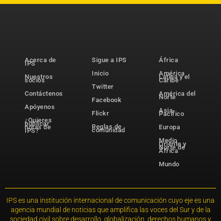
Acerca de
Sigue a IPS
África
IPS
Inicio
América
Nuestros
Latina y el
socios
Caribe
Twitter
Contáctenos
América del
Norte
Facebook
Apóyenos
Asia-
Flickr
Pacífico
¿Quieres
publicar
Reglas de
notas de
Europa
comunidad
IPS?
Medio
Oriente y
Norte de
África
Mundo
IPS es una institución internacional de comunicación cuyo eje es una
agencia mundial de noticias que amplifica las voces del Sur y de la
sociedad civil sobre desarrollo, globalización, derechos humanos y