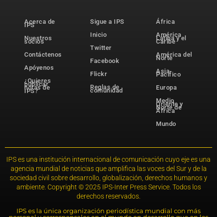
Acerca de
Sigue a IPS
África
IPS
Inicio
América
Nuestros
Latina y el
socios
Caribe
Twitter
Contáctenos
América del
Norte
Facebook
Apóyenos
Asia-
Flickr
Pacífico
¿Quieres
publicar
Reglas de
notas de
Europa
comunidad
IPS?
Medio
Oriente y
Norte de
África
Mundo
IPS es una institución internacional de comunicación cuyo eje es una
agencia mundial de noticias que amplifica las voces del Sur y de la
sociedad civil sobre desarrollo, globalización, derechos humanos y
ambiente. Copyright © 2025 IPS-Inter Press Service. Todos los
derechos reservados.
IPS es la única organización periodística mundial con más