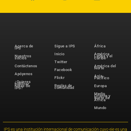
Acerca de
Sigue a IPS
África
IPS
Inicio
América
Nuestros
Latina y el
socios
Caribe
Twitter
Contáctenos
América del
Norte
Facebook
Apóyenos
Asia-
Flickr
Pacífico
¿Quieres
publicar
Reglas de
notas de
Europa
comunidad
IPS?
Medio
Oriente y
Norte de
África
Mundo
IPS es una institución internacional de comunicación cuyo eje es una