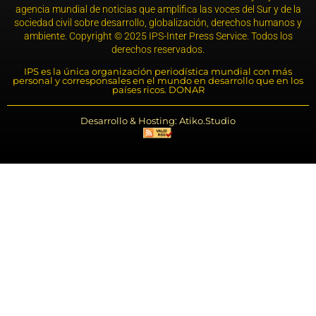
agencia mundial de noticias que amplifica las voces del Sur y de la
sociedad civil sobre desarrollo, globalización, derechos humanos y
ambiente. Copyright © 2025 IPS-Inter Press Service. Todos los
derechos reservados.
IPS es la única organización periodística mundial con más
personal y corresponsales en el mundo en desarrollo que en los
países ricos. DONAR
Desarrollo & Hosting: Atiko.Studio