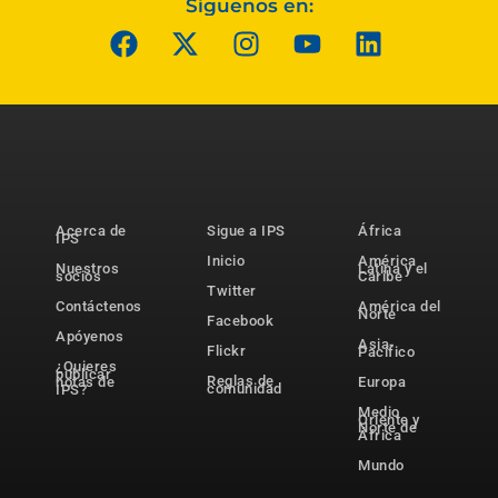
Síguenos en:
Acerca de
Sigue a IPS
África
IPS
Inicio
América
Nuestros
Latina y el
socios
Caribe
Twitter
Contáctenos
América del
Norte
Facebook
Apóyenos
Asia-
Flickr
Pacífico
¿Quieres
publicar
Reglas de
notas de
Europa
comunidad
IPS?
Medio
Oriente y
Norte de
África
Mundo