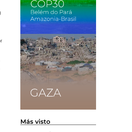
)
or
e
e
Más visto