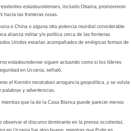
 presidentes estadounidenses, incluido Obama, promovieron
hacia las fronteras rusas.
usia o China o alguna otra potencia mundial considerable
a alianza militar y/o política cerca de las fronteras
stados Unidos estarían acompañados de enérgicas formas de
erno estadounidense siguen actuando como si los líderes
seguridad en Ucrania, señaló.
mo el Kremlin mostraban arrogancia geopolítica, y se volvía
 palabras y advertencias.
a, mientras que la de la Casa Blanca puede parecer menos
e observar el discurso dominante en la prensa occidental,
rno en Ucrania fue algo bueno, mientras que Putin es