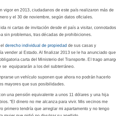
ó en vigor en 2013, ciudadanos de este país realizaron más de
enero y el 30 de noviembre, según datos oficiales.
a ni cartas de invitación desde el país a visitar, connotado
ba sin problemas, tras décadas de prohibiciones.
 el
derecho individual de propiedad
de sus casas y
a vender al Estado. Al finalizar 2013 se le ha anunciado que
obligatoria carta del Ministerio del Transporte. El trago amar
e se equipararán a los del subterráneo.
prarse un vehículo suponen que ahora no podrán hacerlo
es mayores que sus posibilidades.
 con una pensión equivalente a unos 11 dólares y una hija
ios. “El dinero no me alcanza para vivir. Mis vecinos me
ro primero tendría que arreglar mi apartamento y no tengo
a mujer que pidió no divulgar su apellido.