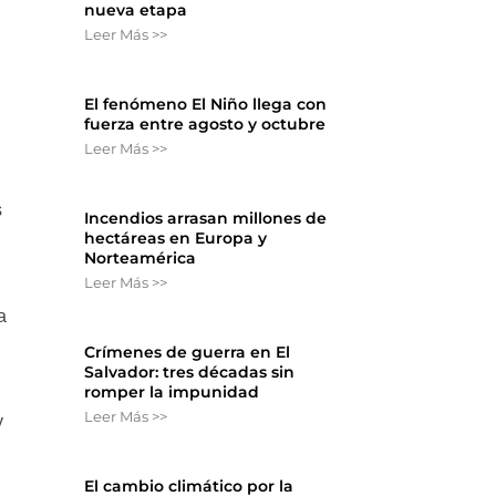
nueva etapa
Leer Más >>
El fenómeno El Niño llega con
fuerza entre agosto y octubre
Leer Más >>
s
Incendios arrasan millones de
hectáreas en Europa y
Norteamérica
Leer Más >>
a
Crímenes de guerra en El
Salvador: tres décadas sin
romper la impunidad
Leer Más >>
y
El cambio climático por la