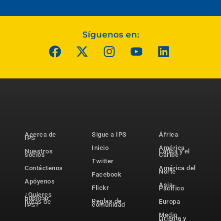
Síguenos en:
Acerca de
Sigue a IPS
África
IPS
Inicio
América
Nuestros
Latina y el
socios
Caribe
Twitter
Contáctenos
América del
Norte
Facebook
Apóyenos
Asia-
Flickr
Pacífico
¿Quieres
publicar
Reglas de
notas de
Europa
comunidad
IPS?
Medio
Oriente y