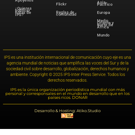
Apóyenos
Asia-
Flickr
Pacífico
¿Quieres
publicar
Reglas de
notas de
Europa
comunidad
IPS?
Medio
Oriente y
Norte de
África
Mundo
IPS es una institución internacional de comunicación cuyo eje es una
agencia mundial de noticias que amplifica las voces del Sur y de la
sociedad civil sobre desarrollo, globalización, derechos humanos y
ambiente. Copyright © 2025 IPS-Inter Press Service. Todos los
derechos reservados.
IPS es la única organización periodística mundial con más
personal y corresponsales en el mundo en desarrollo que en los
países ricos. DONAR
Desarrollo & Hosting: Atiko.Studio