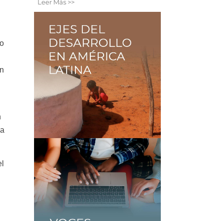
Leer Más >>
jo
en
n
la
el