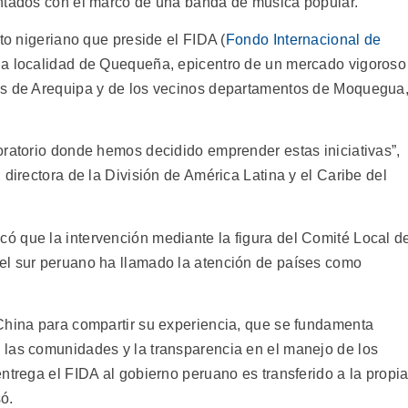
entados con el marco de una banda de música popular.
rto nigeriano que preside el FIDA (
Fondo Internacional de
3 la localidad de Quequeña, epicentro de un mercado vigoroso
es de Arequipa y de los vecinos departamentos de Moquegua
oratorio donde hemos decidido emprender estas iniciativas”,
 directora de la División de América Latina y el Caribe del
ó que la intervención mediante la figura del Comité Local d
el sur peruano ha llamado la atención de países como
China para compartir su experiencia, que se fundamenta
 las comunidades y la transparencia en el manejo de los
ntrega el FIDA al gobierno peruano es transferido a la propi
ó.