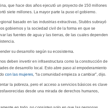
na, que hace dos años ejecutó un proyecto de 150 millones
rtó siete millones. La mayor parte la puso el gobierno.
ional basado en las industrias extractivas, Stubbs subrayó
los gobiernos y la sociedad civil de la forma en que se
var las fuentes de agua y las tierras, de las cuales dependen
istencia.
ender su desarrollo según su ecosistema.
os deben invertir en infraestructura como la construcción de
ades de desarrollo local. Esto abre paso al empoderamiento
odo
con las mujeres
, “la comunidad empieza a cambiar”, dijo.
rentar la pobreza, pero el acceso a servicios básicos es clave
desfavorecidas desde una mirada de derechos humanos,
amente en todo, no consisten solo en que las personas