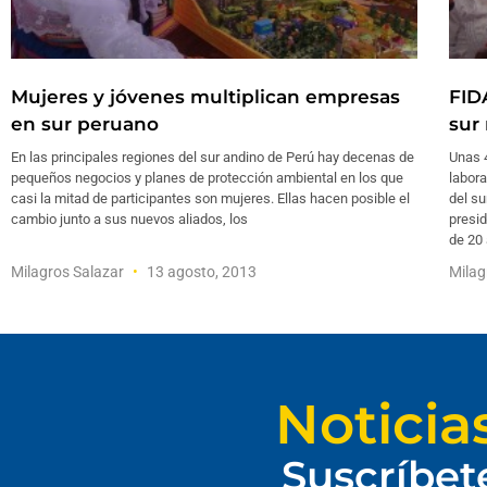
Mujeres y jóvenes multiplican empresas
FID
en sur peruano
sur
En las principales regiones del sur andino de Perú hay decenas de
Unas 
pequeños negocios y planes de protección ambiental en los que
labora
casi la mitad de participantes son mujeres. Ellas hacen posible el
del s
cambio junto a sus nuevos aliados, los
presid
de 20 
Milagros Salazar
13 agosto, 2013
Milag
Noticia
Suscríbet