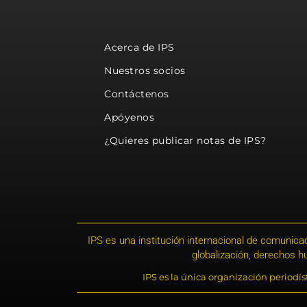
Acerca de IPS
Nuestros socios
Contáctenos
Apóyenos
¿Quieres publicar notas de IPS?
IPS es una institución internacional de comunicac
globalización, derechos 
IPS es la única organización periodí