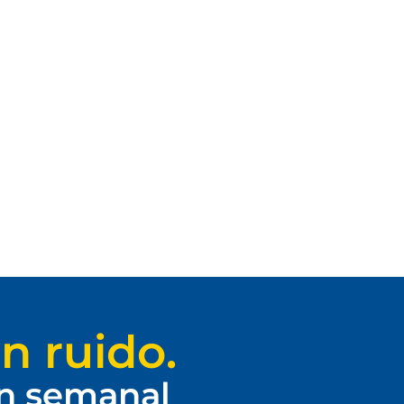
n ruido.
ín semanal