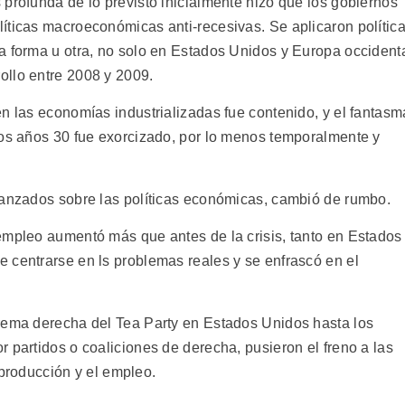
profunda de lo previsto inicialmente hizo que los gobiernos
íticas macroeconómicas anti-recesivas. Se aplicaron polític
a forma u otra, no solo en Estados Unidos y Europa occident
ollo entre 2008 y 2009.
n las economías industrializadas fue contenido, y el fantasm
los años 30 fue exorcizado, por lo menos temporalmente y
vanzados sobre las políticas económicas, cambió de rumbo.
empleo aumentó más que antes de la crisis, tanto en Estados
 centrarse en ls problemas reales y se enfrascó en el
trema derecha del Tea Party en Estados Unidos hasta los
 partidos o coaliciones de derecha, pusieron el freno a las
a producción y el empleo.