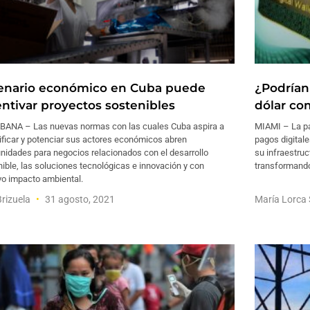
enario económico en Cuba puede
¿Podrían
entivar proyectos sostenibles
dólar co
BANA – Las nuevas normas con las cuales Cuba aspira a
MIAMI – La pa
ificar y potenciar sus actores económicos abren
pagos digitale
nidades para negocios relacionados con el desarrollo
su infraestruc
ible, las soluciones tecnológicas e innovación y con
transformando
vo impacto ambiental.
Brizuela
31 agosto, 2021
María Lorca