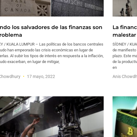
ndo los salvadores de las finanzas son
La financ
problema
malesta
Y / KUALA LUMPUR – Las políticas de los bancos centrales
SÍDNEY / KUA
udo han empeorado las crisis económicas en lugar de
de manifiesto
erlas. Al subir los tipos de interés en respuesta a la inflación,
plazo. Este ma
do exacerban, en lugar de mitigar,
de la producti
en
 Chowdhury
17 mayo, 2022
Anis Chowd