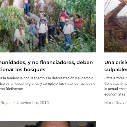
unidades, y no financiadores, deben
Una cris
tionar los bosques
culpables
ir la tendencia con respecto a la deforestación y el cambio
Entre errores 
ico es un desafío grande y complejo: las victorias fáciles no
Constitución p
ran fácilmente.
la actual cris
economistas. 
 Rojas
4 noviembre, 2015
Mario Osav