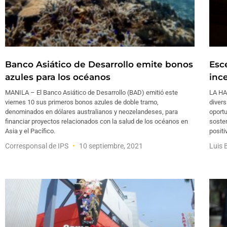
Banco Asiático de Desarrollo emite bonos
Esc
azules para los océanos
inc
MANILA – El Banco Asiático de Desarrollo (BAD) emitió este
LA HA
viernes 10 sus primeros bonos azules de doble tramo,
divers
denominados en dólares australianos y neozelandeses, para
oportu
financiar proyectos relacionados con la salud de los océanos en
sosten
Asia y el Pacífico.
positi
Corresponsal de IPS
10 septiembre, 2021
Luis 