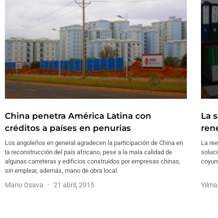
China penetra América Latina con
La s
créditos a países en penurias
ren
Los angoleños en general agradecen la participación de China en
La ree
la reconstrucción del país africano, pese a la mala calidad de
soluci
algunas carreteras y edificios construidos por empresas chinas,
coyunt
sin emplear, además, mano de obra local.
Mario Osava
21 abril, 2015
Yilm