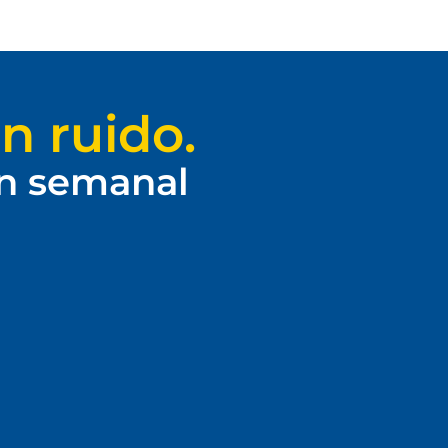
n ruido.
ín semanal