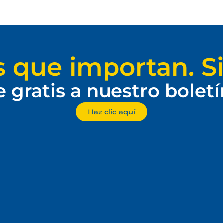
s que importan. Si
e gratis a nuestro bolet
Haz clic aquí